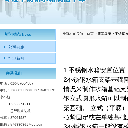
您现在的位置：
首页
>
新闻动态
>
不锈钢
新闻动态
News
公司动态
行业新闻
1 不锈钢水箱安置位
联系我们
2不锈钢水箱支架基础
电话：020-87064587
情况来制作水箱基础支
手机：13660211938 13719402170
钢立式圆形水箱可以制
李小姐
13922261211
架基础。 立式（平底
总经理肖达柱
拉紧固定或在单独基础
传真：87064587
邮箱：576880861@qq.com
3不锈钢水箱一般设有