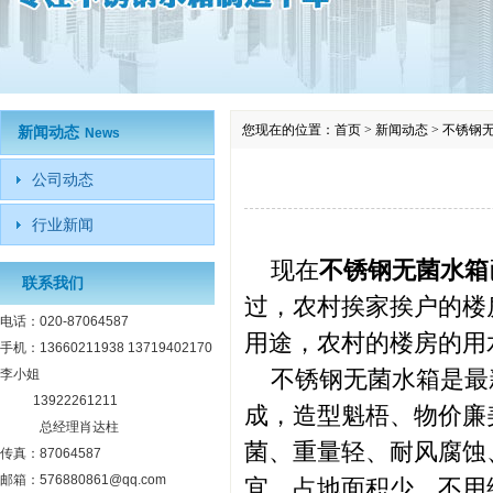
您现在的位置：
首页
>
新闻动态
>
不锈钢
新闻动态
News
公司动态
行业新闻
现在
不锈钢无菌水箱
联系我们
过，农村挨家挨户的楼
电话：020-87064587
用途，农村的楼房的用
手机：13660211938 13719402170
不锈钢无菌水箱是最新
李小姐
13922261211
成，造型魁梧、物价廉
总经理肖达柱
菌、重量轻、耐风腐蚀
传真：87064587
邮箱：576880861@qq.com
宜、占地面积少、不用