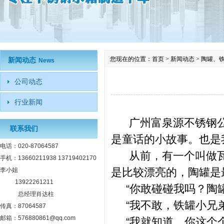
您现在的位置：
首页
>
新闻动态
>
陶罐、
新闻动态
News
公司动态
行业新闻
广州富泉源不锈钢公
联系我们
是童话的小故事。也是
电话：020-87064587
从前，有一个叫做瓦
手机：13660211938 13719402170
是比较漂亮的，陶罐是
李小姐
13922261211
“你敢碰碰我吗？陶罐
总经理肖达柱
“我不敢，铁罐小兄弟
传真：87064587
邮箱：576880861@qq.com
“我就知道，你这个个