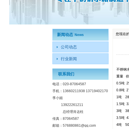
您现在
新闻动态
News
公司动态
行业新闻
不锈钢
联系我们
重量 
0.5吨 2
电话：020-87064587
0.8吨 2
手机：13660211938 13719402170
1吨 28
李小姐
1.5吨 3
13922261211
3吨 38
总经理肖达柱
3.5吨 4
传真：87064587
4吨 50
邮箱：576880861@qq.com