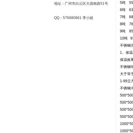
5吨 55
地址：广州市白云区大源南路51号
6吨 63
7吨 68
QQ：576880861 李小姐
8吨 76
9吨 85
10吨 9
不锈钢消
1、保
保温效
不锈钢
大于等于
1-99
不锈钢
500*5
500*5
500*5
500*5
1000*
1000*