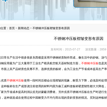
的位置：
首页
>
新闻动态
>
不锈钢冲压板褶皱变形有原因
不锈钢冲压板褶皱变形有原因
发布时间：
2015-07-27
游览数量：
2859
日常生产生活中很多很多东西都是采用不锈钢材质制作而成，像生活中的炒锅、汤勺
锈钢应用最为广泛大量用于工业生产模具航空航天器材制造方面，
不锈钢冲压板
也是其
，市面上其产品材质也良莠不齐。选择优质的板材，会为工业生产节省成本提高生产率
劣质
不锈钢冲压板
使用一段时间后都会出现褶皱的现象，耐受力下降，必须及时处
。这种板材在生产成形浇注前使用的材料均因为偷工减料使板材硬度韧性都大大降低，
厂家为节省成本提高利润以劣充好蒙蔽消费者。另外劣质不锈钢冲压板在生产时进行生
匀，这种就造成在使用过程中因耐受力不均匀而出现的歪斜变形的情况。买到这种板材