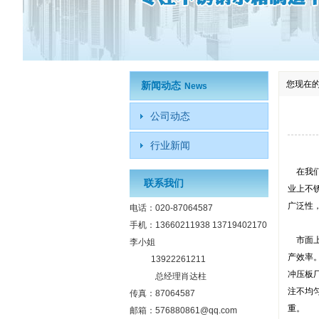
您现在
新闻动态
News
公司动态
行业新闻
在我们
联系我们
业上不
广泛性
电话：020-87064587
手机：13660211938 13719402170
市面上
李小姐
产效率
13922261211
冲压板
总经理肖达柱
注不均
传真：87064587
重。
邮箱：576880861@qq.com