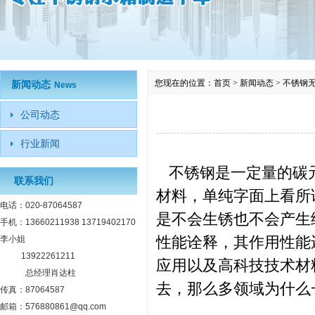
您现在的位置：
首页
>
新闻动态
>
不锈钢
新闻动态
News
公司动态
行业新闻
不锈钢是一定量的碳元
联系我们
材料，单纯字面上看所
电话：020-87064587
是不会生锈也不会产生
手机：13660211938 13719402170
性能诠释，其作用性能
李小姐
13922261211
应用以及高科技技术材
总经理肖达柱
去，那么多领域为什么
传真：87064587
邮箱：576880861@qq.com