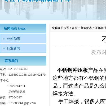
您现在的位置：
首页
>
新闻动态
>
不锈钢
新闻动态
News
公司动态
行业新闻
发布
联系我们
不锈钢冲压板
产品在
电话：020-87064587
手机：13660211938 13719402170
这些地方都有不锈钢的
李小姐
品，而这些产品是怎么
13922261211
总经理肖达柱
焊接方法。
传真：87064587
手工焊接，很多人应
邮箱：576880861@qq.com