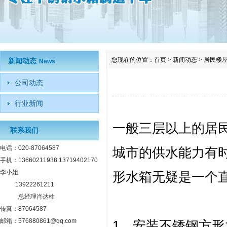
您现在的位置：
首页
>
新闻动态
>
居民楼
新闻动态
News
公司动态
行业新闻
一般三层以上的居
联系我们
电话：020-87064587
城市的供水能力有
手机：13660211938 13719402170
李小姐
形水箱无疑是一个
13922261211
总经理肖达柱
传真：87064587
邮箱：576880861@qq.com
1、安装不锈钢方