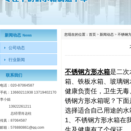
您现在的位置：
首页
>
新闻动态
>
不锈钢
新闻动态
News
公司动态
行业新闻
不锈钢方形水箱
是二次
联系我们
箱、铁板水箱、玻璃钢
电话：020-87064587
健康负责任，卫生无毒
手机：13660211938 13719402170
锈钢方形水箱呢？下面
李小姐
13922261211
选择适合自己用途的水
总经理肖达柱
1、不锈钢方形水箱在
传真：87064587
邮箱：576880861@qq.com
生及健康有了个保证。