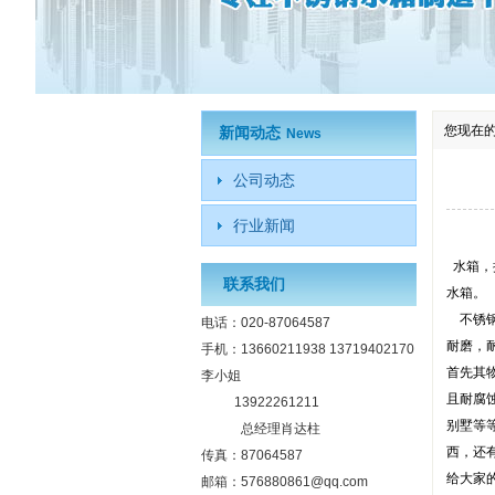
您现在
新闻动态
News
公司动态
行业新闻
水箱，
联系我们
水箱。
不锈钢
电话：020-87064587
耐磨，
手机：13660211938 13719402170
首先其
李小姐
且耐腐
13922261211
别墅等
总经理肖达柱
西，还
传真：87064587
给大家
邮箱：576880861@qq.com