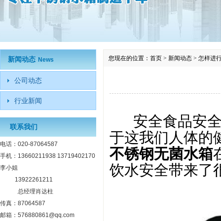
您现在的位置：
首页
>
新闻动态
>
怎样进
新闻动态
News
公司动态
行业新闻
安全食品安全在
联系我们
于这我们人体的
电话：020-87064587
不锈钢无菌水箱
手机：13660211938 13719402170
饮水安全带来了
李小姐
13922261211
总经理肖达柱
传真：87064587
邮箱：576880861@qq.com