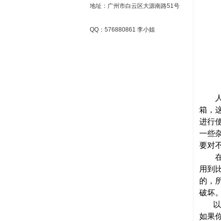
地址：广州市白云区大源南路51号
QQ：576880861 李小姐
人们
箱，
进行
一些
要对
在把
用到
的，
破坏
以上
如果