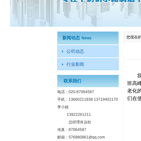
您现在
新闻动态
News
公司动态
行业新闻
我国
联系我们
班高
老化
电话：020-87064587
们在
手机：13660211938 13719402170
李小姐
13922261211
总经理肖达柱
传真：87064587
邮箱：576880861@qq.com