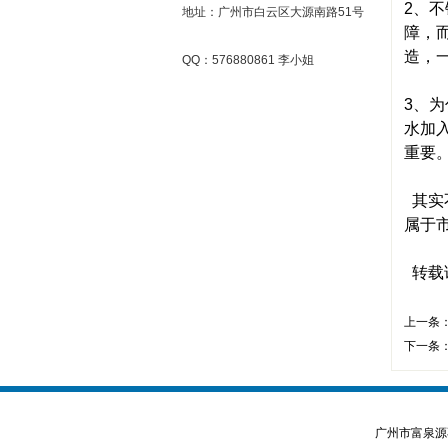
2、
地址：广州市白云区大源南路51号
障，
造，
QQ：576880861 李小姐
3、
水加
重要
其实
属于
转载请
上一条
下一条
广州市富泉源