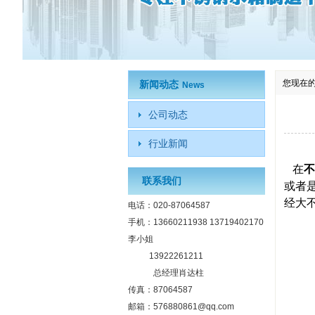
您现在
新闻动态
News
公司动态
行业新闻
在
不
联系我们
或者
经大
电话：020-87064587
手机：13660211938 13719402170
李小姐
13922261211
总经理肖达柱
传真：87064587
邮箱：576880861@qq.com