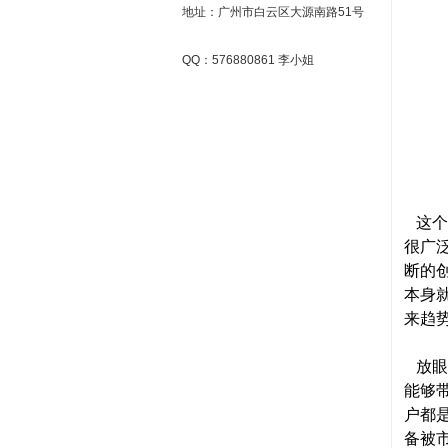
地址：广州市白云区大源南路51号
QQ：576880861 李小姐
这个
很广
断的
本身
来趋
放眼
能够
户都
备被