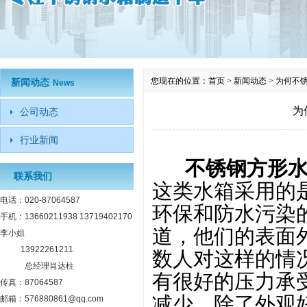
您现在的位置：
首页
>
新闻动态
>
为何不
新闻动态
News
为
公司动态
行业新闻
不锈钢方形
联系我们
这类水箱采用的
电话：020-87064587
环保和防水污染
手机：13660211938 13719402170
道，他们的表面
李小姐
13922261211
数人对这样的情
总经理肖达柱
有很好的压力承
传真：87064587
减少，除了外观
邮箱：576880861@qq.com