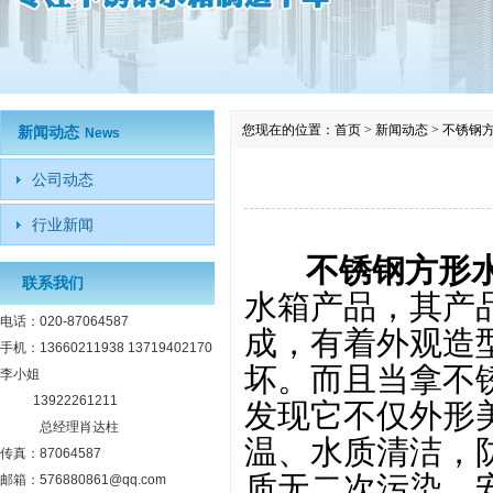
您现在的位置：
首页
>
新闻动态
>
不锈钢
新闻动态
News
公司动态
行业新闻
不锈钢方形
联系我们
水箱产品，其产品
电话：020-87064587
成，有着外观造
手机：13660211938 13719402170
坏。而且当拿不
李小姐
13922261211
发现它不仅外形
总经理肖达柱
温、水质清洁，
传真：87064587
质无二次污染，
邮箱：576880861@qq.com