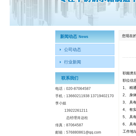
您现在
新闻动态
News
公司动态
行业新闻
职能类
联系我们
职位信
1、 
电话：020-87064587
2、 
手机：13660211938 13719402170
3、 
李小姐
4、 
13922261211
5、 
总经理肖达柱
6、 
传真：87064587
工作地
邮箱：576880861@qq.com