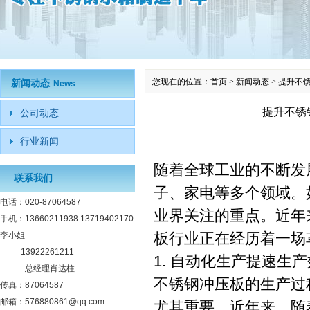
您现在的位置：
首页
>
新闻动态
>
提升不
新闻动态
News
提升不锈
公司动态
行业新闻
随着全球工业的不断发
联系我们
子、家电等多个领域。
电话：020-87064587
业界关注的重点。近年
手机：13660211938 13719402170
板行业正在经历着一场
李小姐
13922261211
1. 自动化生产提速生
总经理肖达柱
不锈钢冲压板的生产过
传真：87064587
邮箱：576880861@qq.com
尤其重要。近年来，随