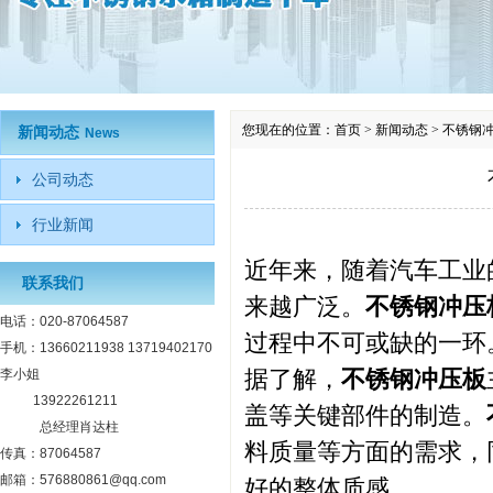
您现在的位置：
首页
>
新闻动态
>
不锈钢
新闻动态
News
公司动态
行业新闻
近年来，随着汽车工业
联系我们
来越广泛。
不锈钢冲压
电话：020-87064587
过程中不可或缺的一环
手机：13660211938 13719402170
据了解，
不锈钢冲压板
李小姐
13922261211
盖等关键部件的制造。
总经理肖达柱
料质量等方面的需求，
传真：87064587
邮箱：576880861@qq.com
好的整体质感。