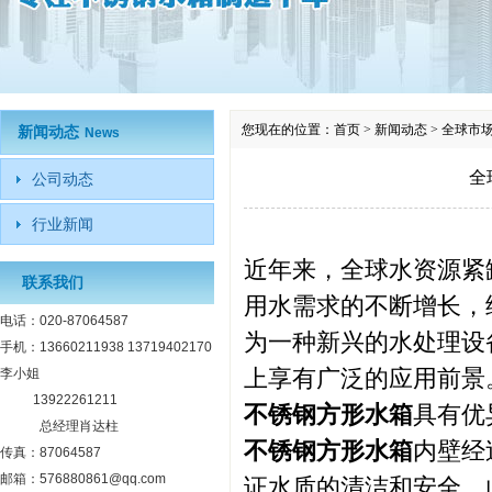
您现在的位置：
首页
>
新闻动态
>
全球市
新闻动态
News
全
公司动态
行业新闻
近年来，全球水资源紧
联系我们
用水需求的不断增长，
电话：020-87064587
为一种新兴的水处理设
手机：13660211938 13719402170
上享有广泛的应用前景
李小姐
13922261211
不锈钢方形水箱
具有优
总经理肖达柱
不锈钢方形水箱
内壁经
传真：87064587
邮箱：576880861@qq.com
证水质的清洁和安全。