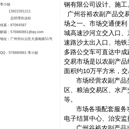
钢有限公司设计、施工
李小姐
13922261211
广州谷裕农副产品交易
总经理肖达柱
场之一。市场交通便利
传真：87064587
城高速沙河立交入口、
邮箱：576880861@qq.com
地址：广州市白云区大源南路51号
速路沙太出入口、地铁
多路公交车可直达中成
QQ：576880861 李小姐
交易市场是以农副产品
面积约10万平方米，
市场经营农副产品类
区、粮油交易区、水产
等。
市场各项配套服务功
电子结算中心、治安监
广州谷裕农副产品市场