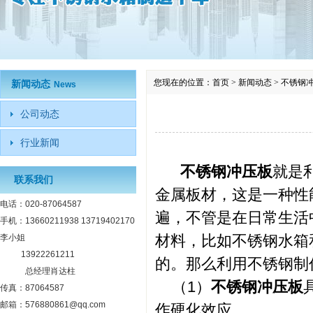
您现在的位置：
首页
>
新闻动态
>
不锈钢
新闻动态
News
公司动态
行业新闻
不锈钢冲压板
就是
联系我们
金属板材，这是一种性
电话：020-87064587
遍，不管是在日常生活
手机：13660211938 13719402170
材料，比如不锈钢水箱
李小姐
13922261211
的。那么利用不锈钢制
总经理肖达柱
（1）
不锈钢冲压板
传真：87064587
邮箱：576880861@qq.com
作硬化效应。