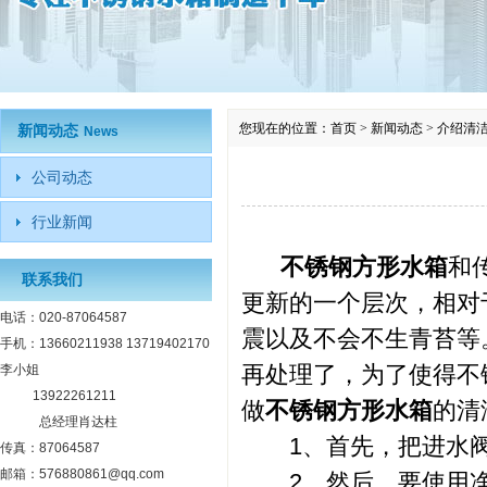
您现在的位置：
首页
>
新闻动态
>
介绍清
新闻动态
News
公司动态
行业新闻
不锈钢方形水箱
和
联系我们
更新的一个层次，相对
电话：020-87064587
震以及不会不生青苔等
手机：13660211938 13719402170
再处理了，为了使得不
李小姐
13922261211
做
不锈钢方形水箱
的清
总经理肖达柱
1、首先，把进水阀
传真：87064587
邮箱：576880861@qq.com
2、然后，要使用净