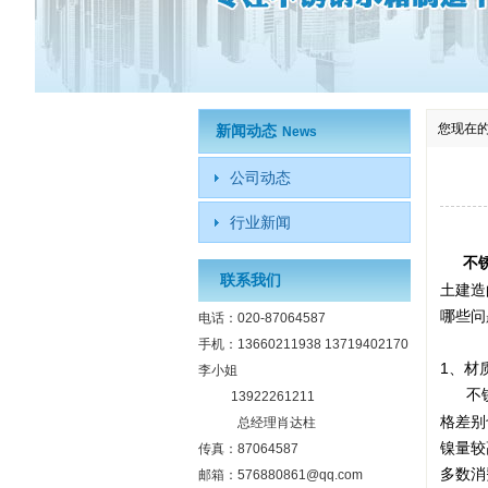
您现在
新闻动态
News
公司动态
行业新闻
不
联系我们
土建造
哪些问
电话：020-87064587
手机：13660211938 13719402170
1、材
李小姐
不
13922261211
格差别
总经理肖达柱
镍量较
传真：87064587
多数消
邮箱：576880861@qq.com