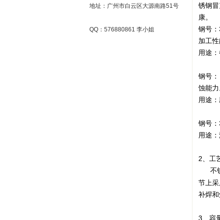
锈钢冒
地址：广州市白云区大源南路51号
康。
钢号：
QQ：576880861 李小姐
加工性
用途：
钢号：
蚀能力
用途：
钢号：
用途：
2、工
不
节上采
补焊和
3、容