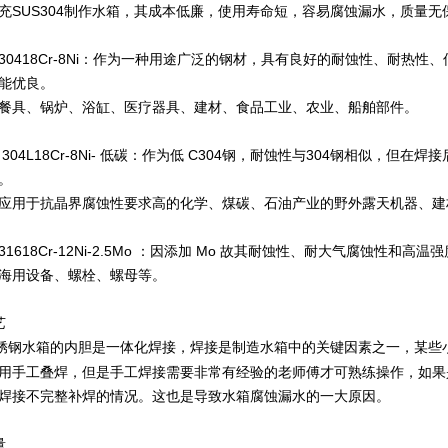
充SUS304制作水箱，其成本低廉，使用寿命短，容易腐蚀漏水，质量
30418Cr-8Ni：作为一种用途广泛的钢材，具有良好的耐蚀性、耐热
能优良。
餐具、锅炉、浴缸、医疗器具、建材、食品工业、农业、船舶部件。
 304L18Cr-8Ni- 低碳：作为低 C304钢，耐蚀性与304钢相似，
。
应用于抗晶界腐蚀性要求高的化学、煤碳、石油产业的野外露天机器、建
31618Cr-12Ni-2.5Mo ：因添加 Mo 故其耐蚀性、耐大气腐蚀性
海用设备、螺栓、螺母等。
艺
锈钢水箱的内胆是一体化焊接，焊接是制造水箱中的关键因素之一，某些
用手工叠焊，但是手工焊接需要非常有经验的老师傅才可熟练操作，如果
焊接不完整补焊的情况。这也是导致水箱腐蚀漏水的一大原因。
量