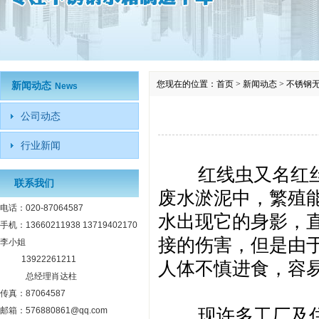
您现在的位置：
首页
>
新闻动态
>
不锈钢
新闻动态
News
公司动态
行业新闻
红线虫又名红
联系我们
废水淤泥中，繁殖
电话：020-87064587
水出现它的身影，
手机：13660211938 13719402170
接的伤害，但是由
李小姐
13922261211
人体不慎进食，容
总经理肖达柱
传真：87064587
现许多工厂及
邮箱：576880861@qq.com