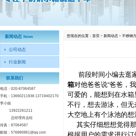
您现在的位置：
首页
>
新闻动态
>
不锈钢
新闻动态
News
公司动态
行业新闻
前段时间小编去逛家
联系我们
箱
对他爸爸说“爸爸，
电话：020-87064587
可爱的，能想到在水箱
手机：13660211938 13719402170
不行，想去游泳，但无
李小姐
13922261211
大空地上有个泳池的想
总经理肖达柱
其实仔细想想觉得那
传真：87064587
邮箱：576880861@qq.com
根据用户的需求进行订