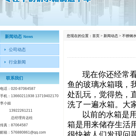
您现在的位置：
首页
>
新闻动态
>
不锈钢
新闻动态
News
公司动态
行业新闻
现在你还经常看的
联系我们
鱼的玻璃水箱哦，
电话：020-87064587
处乱玩，觉得热，
手机：13660211938 13719402170
洗了一遍水箱。大
李小姐
13922261211
以前的水箱是用水
总经理肖达柱
箱是用来储存生活
传真：87064587
很快被人们发现问
邮箱：576880861@qq.com