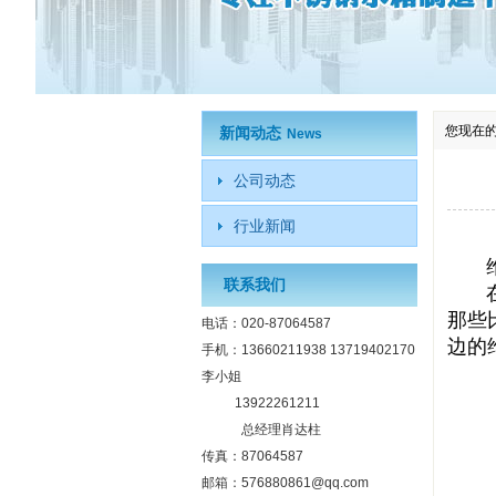
您现在
新闻动态
News
公司动态
行业新闻
维护
联系我们
在使
那些
电话：020-87064587
边的
手机：13660211938 13719402170
李小姐
13922261211
总经理肖达柱
传真：87064587
邮箱：576880861@qq.com