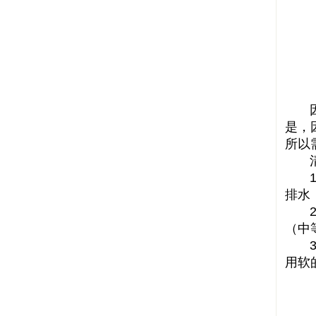
因为
是，
所以
清
1、
排水
2、
（中
3、
用软