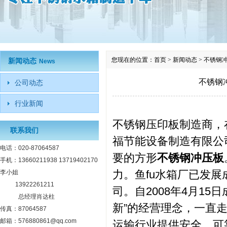
您现在的位置：
首页
>
新闻动态
>
不锈钢
新闻动态
News
不锈钢
公司动态
行业新闻
不锈钢
压印板制造商，
联系我们
福节能设备制造有限公
电话：020-87064587
要的方形
不锈钢冲压板
手机：13660211938 13719402170
力。鱼fu水箱厂已发
李小姐
13922261211
司。自2008年4月15
总经理肖达柱
新”的经营理念，一直
传真：87064587
邮箱：576880861@qq.com
运输行业提供安全，可