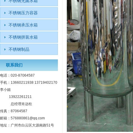
不锈钢无菌水箱
不锈钢压力容器
不锈钢承压水箱
不锈钢拼装水箱
不锈钢制品
联系我们
电话：020-87064587
手机：13660211938 13719402170
李小姐
13922261211
总经理肖达柱
传真：87064587
邮箱：576880861@qq.com
地址：广州市白云区大源南路51号