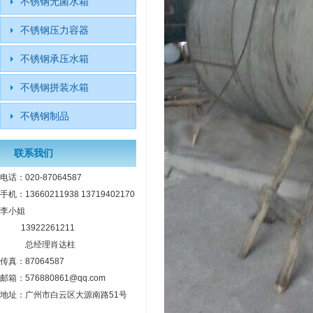
不锈钢无菌水箱
不锈钢压力容器
不锈钢承压水箱
不锈钢拼装水箱
不锈钢制品
联系我们
电话：020-87064587
手机：13660211938 13719402170
李小姐
13922261211
总经理肖达柱
传真：87064587
邮箱：576880861@qq.com
地址：广州市白云区大源南路51号