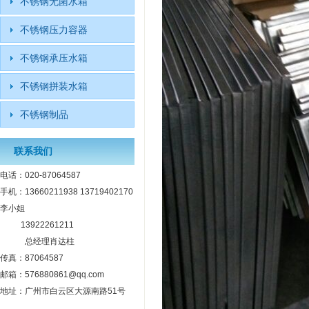
不锈钢无菌水箱
不锈钢压力容器
不锈钢承压水箱
不锈钢拼装水箱
不锈钢制品
联系我们
电话：020-87064587
手机：13660211938 13719402170
李小姐
13922261211
总经理肖达柱
传真：87064587
邮箱：576880861@qq.com
地址：广州市白云区大源南路51号